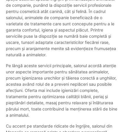
de companie, punând la dispoziție servicii profesionale
pentru cosmetică atât canină, cât și felină. În cadrul
salonului, animalele de companie beneficiază de o
varietate de tratamente care sunt concepute pentru a le
garanta confortul, igiena și aspectul plăcut. Printre
serviciile puse la dispoziție se numără baie completă și
uscare, tunsori adaptate caracteristicilor fiecărei rase,
precum și aranjamente menite să evidențieze frumusețea
naturală a animalelor.
Pe lângă aceste servicii principale, salonul acordă atenție
unor aspecte importante pentru sănătatea animalelor,
precum igienizarea urechilor și tăierea corectă a unghiilor,
acestea având rolul de a preveni neplăceri sau posibile
afecțiuni. Oferta mai include igienizări complete,
tratamente pentru optimizarea calității blănii, periaj și
pieptănări detaliate, masaj pentru relaxare și înlăturarea
părului mort, toate contribuind la menținerea stării de bine
a animalului.
Cu accent pe standarde ridicate de îngrijire, salonul din