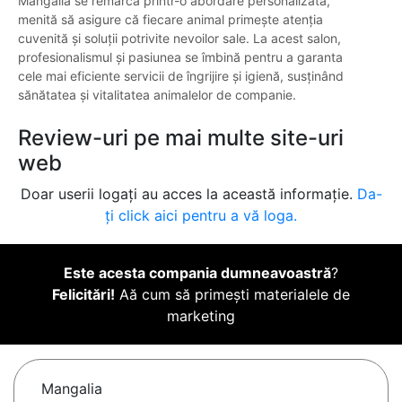
Mangalia se remarcă printr-o abordare personalizată,
menită să asigure că fiecare animal primește atenția
cuvenită și soluții potrivite nevoilor sale. La acest salon,
profesionalismul și pasiunea se îmbină pentru a garanta
cele mai eficiente servicii de îngrijire și igienă, susținând
sănătatea și vitalitatea animalelor de companie.
Review-uri pe mai multe site-uri
web
Doar userii logați au acces la această informație.
Da-
ți click aici pentru a vă loga.
Este acesta compania dumneavoastră
?
Felicitări!
Aă cum să primești materialele de
marketing
Mangalia