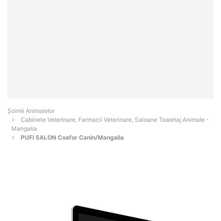
Şoimii Animalelor
Cabinete Veterinare, Farmacii Veterinare, Saloane Toaletaj Animale -
Mangalia
PUFI SALON Coafor Canin/Mangalia