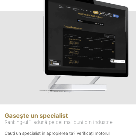
Gasește un specialist
Ranking-ul îi adună pe cei mai buni din industrie
Cauți un specialist in apropierea ta? Verificați motorul