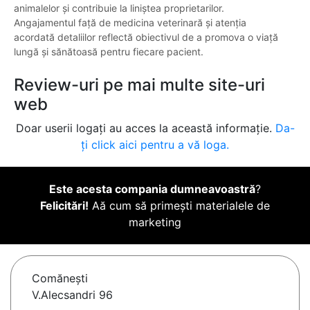
animalelor și contribuie la liniștea proprietarilor.
Angajamentul față de medicina veterinară și atenția
acordată detaliilor reflectă obiectivul de a promova o viață
lungă și sănătoasă pentru fiecare pacient.
Review-uri pe mai multe site-uri
web
Doar userii logați au acces la această informație.
Da-
ți click aici pentru a vă loga.
Este acesta compania dumneavoastră
?
Felicitări!
Aă cum să primești materialele de
marketing
Comăneşti
V.Alecsandri 96