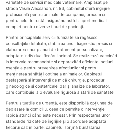
varietate de servicii medicale veterinare. Amplasat pe
strada Vasile Alecsandri, nr. 96, cabinetul oferă îngrijire
profesională pentru animale de companie, precum și
pentru cele de rentă, asigurând astfel suport medical
complet pentru diverse tipuri de pacienți.
Printre principalele servicii furnizate se regăsesc
consultațiile detaliate, stabilirea unui diagnostic precis și
elaborarea unor planuri de tratament personalizate,
adaptate individual fiecărui animal. Se realizează vaccinări
la intervale recomandate și deparazitări eficiente, acțiuni
esențiale pentru prevenirea afecțiunilor și pentru
menținerea sănătății optime a animalelor. Cabinetul
desfășoară și intervenții de mică chirurgie, proceduri
ginecologice și obstetricale, dar și analize de laborator,
care contribuie la o evaluare rigurosă a stării de sănătate.
Pentru situațiile de urgență, este disponibilă opțiunea de
deplasare la domiciliu, ceea ce permite o intervenție
rapidă atunci când este necesar. Prin respectarea unor
standarde ridicate de îngrijire și o abordare adaptată
fiecărui caz în parte, cabinetul sprijină bunăstarea