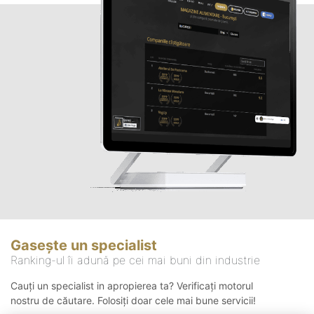
Gasește un specialist
Ranking-ul îi adună pe cei mai buni din industrie
Cauți un specialist in apropierea ta? Verificați motorul
nostru de căutare. Folosiți doar cele mai bune servicii!