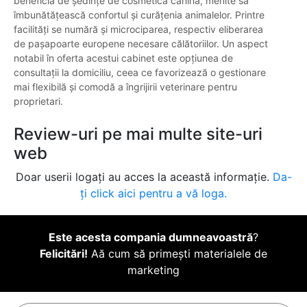
beneficia de ședințe de cosmetică canină, menite să
îmbunătățească confortul și curățenia animalelor. Printre
facilități se numără și microciparea, respectiv eliberarea
de pașapoarte europene necesare călătoriilor. Un aspect
notabil în oferta acestui cabinet este opțiunea de
consultații la domiciliu, ceea ce favorizează o gestionare
mai flexibilă și comodă a îngrijirii veterinare pentru
proprietari.
Review-uri pe mai multe site-uri
web
Doar userii logați au acces la această informație.
Da-
ți click aici pentru a vă loga.
Este acesta compania dumneavoastră
?
Felicitări!
Aă cum să primești materialele de
marketing