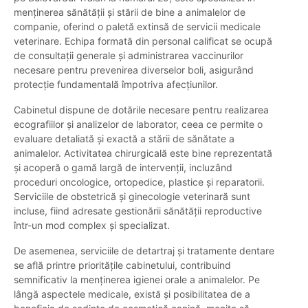
menținerea sănătății și stării de bine a animalelor de
companie, oferind o paletă extinsă de servicii medicale
veterinare. Echipa formată din personal calificat se ocupă
de consultații generale și administrarea vaccinurilor
necesare pentru prevenirea diverselor boli, asigurând
protecție fundamentală împotriva afecțiunilor.
Cabinetul dispune de dotările necesare pentru realizarea
ecografiilor și analizelor de laborator, ceea ce permite o
evaluare detaliată și exactă a stării de sănătate a
animalelor. Activitatea chirurgicală este bine reprezentată
și acoperă o gamă largă de intervenții, incluzând
proceduri oncologice, ortopedice, plastice și reparatorii.
Serviciile de obstetrică și ginecologie veterinară sunt
incluse, fiind adresate gestionării sănătății reproductive
într-un mod complex și specializat.
De asemenea, serviciile de detartraj și tratamente dentare
se află printre prioritățile cabinetului, contribuind
semnificativ la menținerea igienei orale a animalelor. Pe
lângă aspectele medicale, există și posibilitatea de a