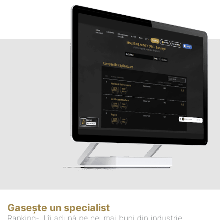
Gasește un specialist
Ranking-ul îi adună pe cei mai buni din industrie