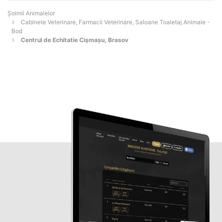
Şoimii Animalelor
Cabinete Veterinare, Farmacii Veterinare, Saloane Toaletaj Animale -
Bod
Centrul de Echitatie Cişmaşu, Brasov