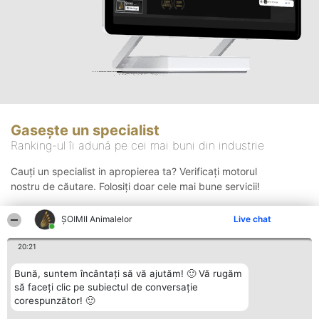
Gasește un specialist
Ranking-ul îi adună pe cei mai buni din industrie
Cauți un specialist in apropierea ta? Verificați motorul
nostru de căutare. Folosiți doar cele mai bune servicii!
ŞOIMII Animalelor
Live chat
Căutare
20:21
Bună, suntem încântați să vă ajutăm! 🙂 Vă rugăm
să faceți clic pe subiectul de conversație
corespunzător! 🙂