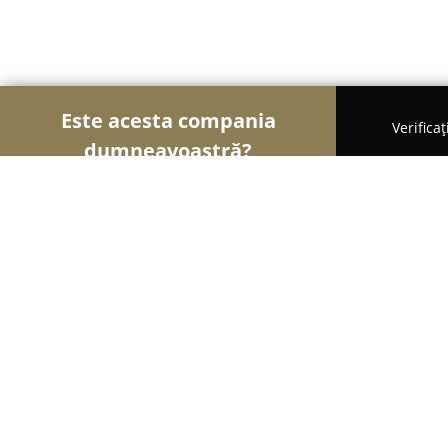
Este acesta compania
Verifica
dumneavoastră?
Şoimii Animalelor
Cabinete Veterinare, Farmacii
Ray's Pet Salon & Grooming School -
9.7
(146)