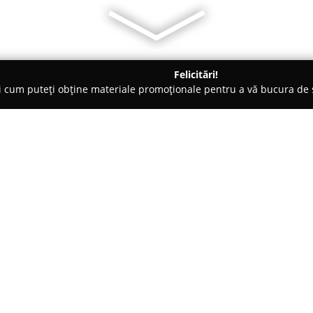
Felicitări!
ți cum puteți obține materiale promoționale pentru a vă bucura d
 Veterinare, Saloane Toaletaj Animale - Cluj-Napoca
Ray's Pet S
Klastil
Despre companie:
Localizat în centrul municipiu
Ray's Pet Salon & Grooming S
de excelență dedicat serviciil
sale solide, compania pune la d
Arată mai multe >>
groomer destinate adaptării la c
salonului, câini din toate rasele