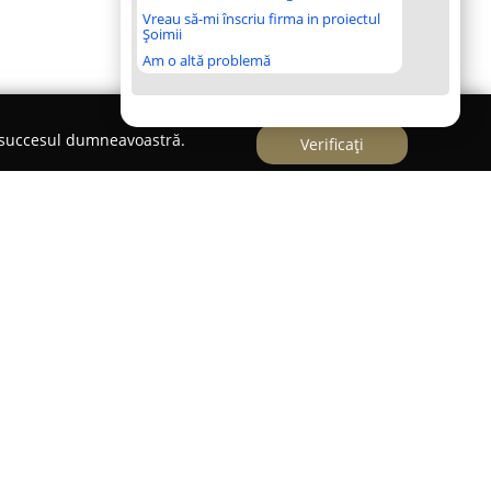
Vreau să-mi înscriu firma in proiectul
Șoimii
Am o altă problemă
e succesul dumneavoastră.
Verificați
alon & Grooming School -Klastil
lui Cluj-Napoca, pe Strada Romulus Vuia 105,
chool
este recunoscut drept un centru important
or pentru animale de companie. Grație experienței
ispoziție o varietate completă de servicii de
erințele specifice ale fiecărui animal. În cadrul
 și dimensiunile, precum și pisici ori iepuri,