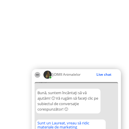
ŞOIMII Animalelor
Live chat
18:19
Bună, suntem încântați să vă
ajutăm! 🙂 Vă rugăm să faceți clic pe
subiectul de conversație
corespunzător! 🙂
Sunt un Laureat, vreau să ridic
materiale de marketing