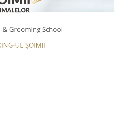
n & Grooming School -
ING-UL ȘOIMII