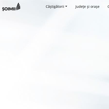
Câștigătorii
Județe și orașe