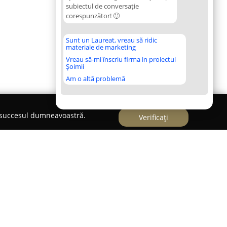
subiectul de conversație
corespunzător! 🙂
Sunt un Laureat, vreau să ridic
materiale de marketing
Vreau să-mi înscriu firma in proiectul
Șoimii
Am o altă problemă
e succesul dumneavoastră.
Verificați
o
t de referință pentru entuziaștii de columbofilie