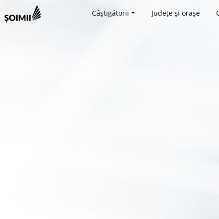
Câștigătorii
Județe și orașe