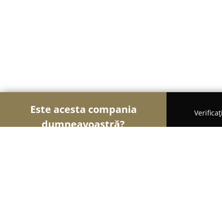
Este acesta compania
Verifica
dumneavoastră?
Şoimii Animalelor
Cabinete Veterinare, Farmacii
porumbei360.ro