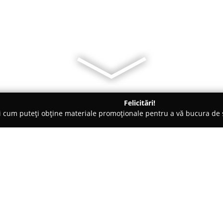
Felicitări!
ți cum puteți obține materiale promoționale pentru a vă bucura d
 Veterinare, Saloane Toaletaj Animale - Chiajna
porumbei360.r
Despre companie:
Porumbei360
a devenit un punc