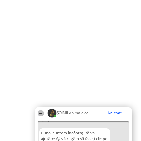
ŞOIMII Animalelor
Live chat
05:31
Bună, suntem încântați să vă
ajutăm! 🙂 Vă rugăm să faceți clic pe