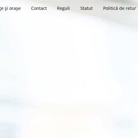
țe și orașe
Contact
Reguli
Statut
Politică de retur