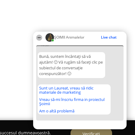
ŞOIMII Animalelor
Live chat
16:30
Bună, suntem încântați să vă
ajutăm! 🙂 Vă rugăm să faceți clic pe
subiectul de conversație
corespunzător! 🙂
Sunt un Laureat, vreau să ridic
materiale de marketing
Vreau să-mi înscriu firma in proiectul
Șoimii
Am o altă problemă
e succesul dumneavoastră.
Verificați