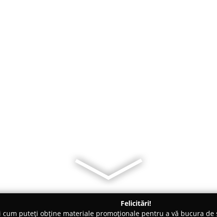
Felicitări!
ți cum puteți obține materiale promoționale pentru a vă bucura d