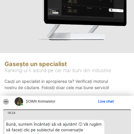
Gasește un specialist
Ranking-ul îi adună pe cei mai buni din industrie
Cauți un specialist in apropierea ta? Verificați motorul
nostru de căutare. Folosiți doar cele mai bune servicii!
ŞOIMII Animalelor
Live chat
Căutare
19:24
Bună, suntem încântați să vă ajutăm! 🙂 Vă rugăm
să faceți clic pe subiectul de conversație