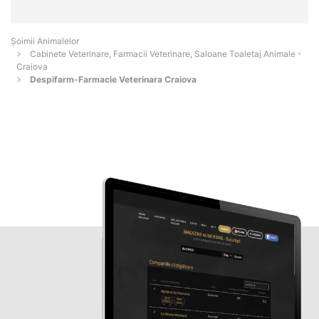
Şoimii Animalelor
Cabinete Veterinare, Farmacii Veterinare, Saloane Toaletaj Animale -
Craiova
Despifarm-Farmacie Veterinara Craiova