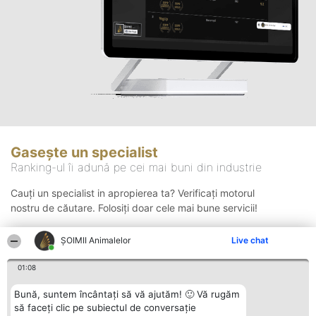
Gasește un specialist
Ranking-ul îi adună pe cei mai buni din industrie
Cauți un specialist in apropierea ta? Verificați motorul
nostru de căutare. Folosiți doar cele mai bune servicii!
ŞOIMII Animalelor
Live chat
Căutare
01:08
Bună, suntem încântați să vă ajutăm! 🙂 Vă rugăm
să faceți clic pe subiectul de conversație