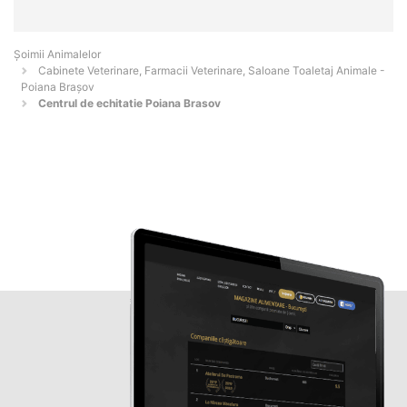
Şoimii Animalelor
Cabinete Veterinare, Farmacii Veterinare, Saloane Toaletaj Animale -
Poiana Braşov
Centrul de echitatie Poiana Brasov