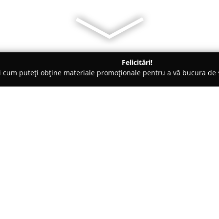
Felicitări!
ți cum puteți obține materiale promoționale pentru a vă bucura d
 Veterinare, Saloane Toaletaj Animale - Botoşani
VelmaVet Cabi
Despre companie:
VelmaVet Cabinet Veterinar
di
sănătății animalelor de compani
sc. B, parter, în centrul orașulu
largă de servicii veterinare, m
Arată mai multe >>
animalelor de companie. Printr