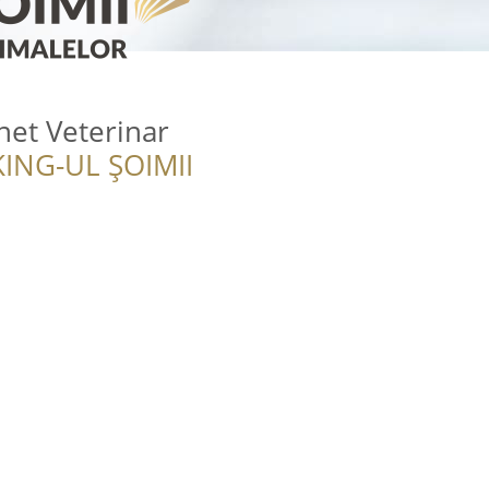
net Veterinar
ING-UL ȘOIMII