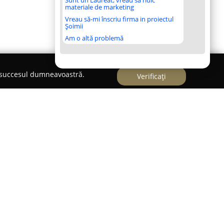
Sunt un Laureat, vreau să ridic
materiale de marketing
Vreau să-mi înscriu firma in proiectul
Șoimii
Am o altă problemă
e succesul dumneavoastră.
Verificați
net Veterinar
n Botoșani este specializat în asigurarea
e, având sediul pe Pietonal Transilvaniei nr.1,
i. În cadrul cabinetului sunt oferite o varietate
enite să răspundă cerințelor diverse ale
e acestea se regăsesc consultațiile generale,