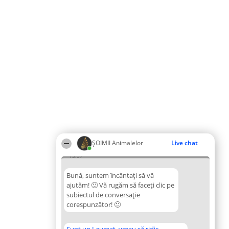
ŞOIMII Animalelor
Live chat
15:57
Bună, suntem încântați să vă
ajutăm! 🙂 Vă rugăm să faceți clic pe
subiectul de conversație
corespunzător! 🙂