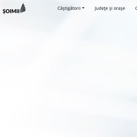
Câștigătorii
Județe și orașe