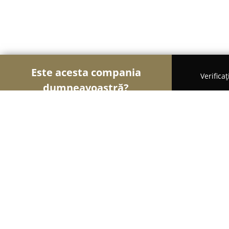
Este acesta compania
Verifica
dumneavoastră?
Şoimii Animalelor
Cabinete Veterinare, Farmacii
VelmaVet Cabinet Veterinar