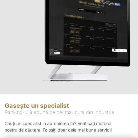
Gasește un specialist
Ranking-ul îi adună pe cei mai buni din industrie
Cauți un specialist in apropierea ta? Verificați motorul
nostru de căutare. Folosiți doar cele mai bune servicii!