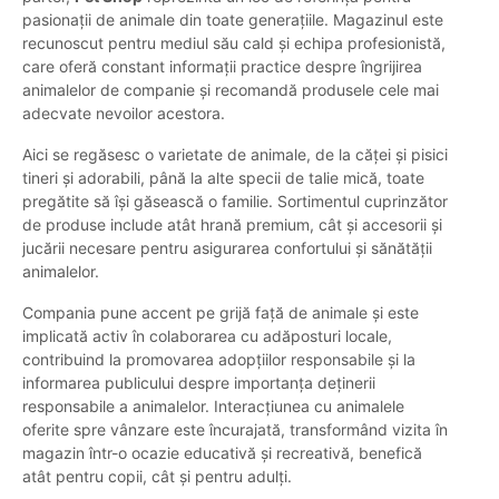
pasionații de animale din toate generațiile. Magazinul este
recunoscut pentru mediul său cald și echipa profesionistă,
care oferă constant informații practice despre îngrijirea
animalelor de companie și recomandă produsele cele mai
adecvate nevoilor acestora.
Aici se regăsesc o varietate de animale, de la căței și pisici
tineri și adorabili, până la alte specii de talie mică, toate
pregătite să își găsească o familie. Sortimentul cuprinzător
de produse include atât hrană premium, cât și accesorii și
jucării necesare pentru asigurarea confortului și sănătății
animalelor.
Compania pune accent pe grijă față de animale și este
implicată activ în colaborarea cu adăposturi locale,
contribuind la promovarea adopțiilor responsabile și la
informarea publicului despre importanța deținerii
responsabile a animalelor. Interacțiunea cu animalele
oferite spre vânzare este încurajată, transformând vizita în
magazin într-o ocazie educativă și recreativă, benefică
atât pentru copii, cât și pentru adulți.