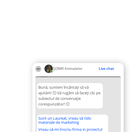
ŞOIMII Animalelor
Live chat
18:49
Bună, suntem încântați să vă
ajutăm! 🙂 Vă rugăm să faceți clic pe
subiectul de conversație
corespunzător! 🙂
Sunt un Laureat, vreau să ridic
materiale de marketing
Vreau să-mi înscriu firma in proiectul