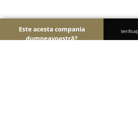
Este acesta compania
Verifica
dumneavoastră?
Şoimii Animalelor
Cabinete Veterinare, Farmacii
Laborvet Serv-Laborator Veterinar
8.6
(8)
Hemeiuş, str.Garii Nr.100 HIT PARC HEMEIUS