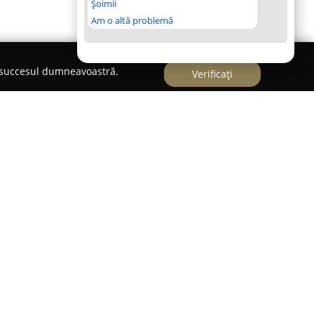
Șoimii
Am o altă problemă
e succesul dumneavoastră.
Verificați
borator Veterinar
aborator veterinar modern situat în localitatea
recunoscut pentru angajamentul său față de
 și asigurarea siguranței alimentației.
ajutorul fondurilor europene și activează în
te standarde de calitate, punând la dispoziție o
orator pentru domeniul sanitar-veterinar.