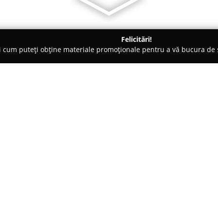
Felicitări!
ți cum puteți obține materiale promoționale pentru a vă bucura d
 Veterinare, Saloane Toaletaj Animale - Bacău
Laborvet Serv-La
Despre companie:
Laborvet Serv
operează ca un l
Hemeiuș, județul Bacău, fiind 
protejarea sănătății animalelor
Laboratorul a fost înființat cu 
conformitate cu cele mai ridica
gamă variată de servicii de lab