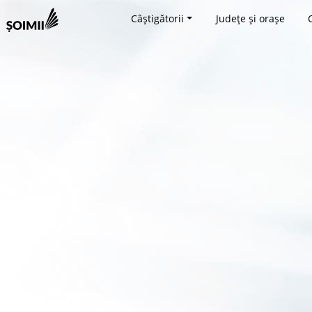
Câștigătorii
Județe și orașe