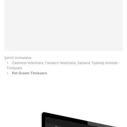
Şoimii Animalelor
Cabinete Veterinare, Farmacii Veterinare, Saloane Toaletaj Animale -
Timişoara
Pet Groom Timisoara