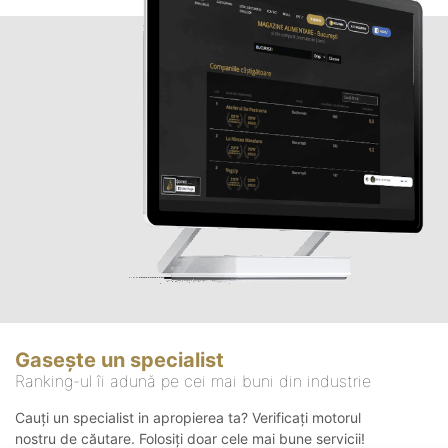
Gasește un specialist
Ranking-ul îi adună pe cei mai buni din industrie
Cauți un specialist in apropierea ta? Verificați motorul
nostru de căutare. Folosiți doar cele mai bune servicii!