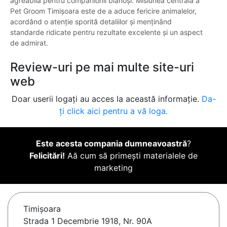
agreabilă pentru companionii blănoși. Misiunea centrală a
Pet Groom Timișoara este de a aduce fericire animalelor,
acordând o atenție sporită detaliilor și menținând
standarde ridicate pentru rezultate excelente și un aspect
de admirat.
Review-uri pe mai multe site-uri
web
Doar userii logați au acces la această informație.
Da-
ți click aici pentru a vă loga.
Este acesta compania dumneavoastră
?
Felicitări!
Aă cum să primești materialele de
marketing
Timişoara
Strada 1 Decembrie 1918, Nr. 90A