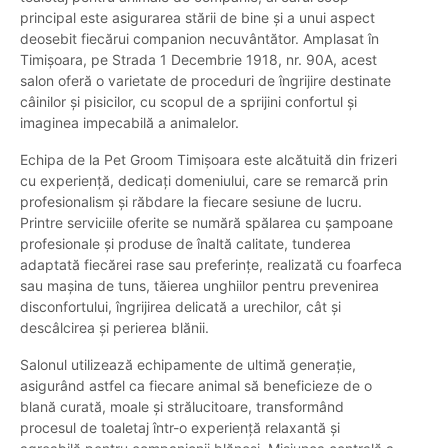
principal este asigurarea stării de bine și a unui aspect
deosebit fiecărui companion necuvântător. Amplasat în
Timișoara, pe Strada 1 Decembrie 1918, nr. 90A, acest
salon oferă o varietate de proceduri de îngrijire destinate
câinilor și pisicilor, cu scopul de a sprijini confortul și
imaginea impecabilă a animalelor.
Echipa de la Pet Groom Timișoara este alcătuită din frizeri
cu experiență, dedicați domeniului, care se remarcă prin
profesionalism și răbdare la fiecare sesiune de lucru.
Printre serviciile oferite se numără spălarea cu șampoane
profesionale și produse de înaltă calitate, tunderea
adaptată fiecărei rase sau preferințe, realizată cu foarfeca
sau mașina de tuns, tăierea unghiilor pentru prevenirea
disconfortului, îngrijirea delicată a urechilor, cât și
descâlcirea și perierea blănii.
Salonul utilizează echipamente de ultimă generație,
asigurând astfel ca fiecare animal să beneficieze de o
blană curată, moale și strălucitoare, transformând
procesul de toaletaj într-o experiență relaxantă și