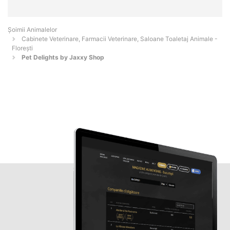
Şoimii Animalelor
Cabinete Veterinare, Farmacii Veterinare, Saloane Toaletaj Animale -
Floreşti
Pet Delights by Jaxxy Shop