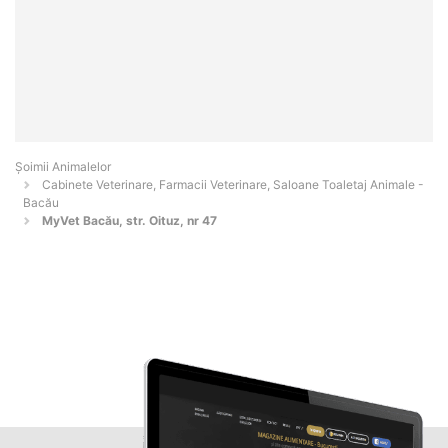
Şoimii Animalelor
Cabinete Veterinare, Farmacii Veterinare, Saloane Toaletaj Animale -
Bacău
MyVet Bacău, str. Oituz, nr 47