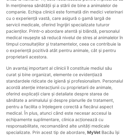
în menținerea sănătății și a stării de bine a animalelor de
companie. Echipa clinicii este formată din medici veterinari
cu o experiență vastă, care asigură o gamă largă de
servicii medicale, oferind îngrijiri specializate tuturor
pacienților. Printr-o abordare atentă și blândă, personalul
medical reușește să reducă nivelul de stres al animalelor în
timpul consultațiilor și tratamentelor, ceea ce contribuie la
o experiență pozitivă atât pentru animale, cât și pentru
proprietarii acestora.
Un avantaj important al clinicii îl constituie mediul său
curat și bine organizat, elemente ce evidențiază
standardele ridicate de igienă și profesionalism. Personalul
acordă atenție interacțiunii cu proprietarii de animale,
oferind explicații clare și detaliate despre starea de
sănătate a animalului și despre planurile de tratament,
pentru a facilita o înțelegere corectă a fiecărui aspect
medical. În plus, atunci când este necesar accesul la
echipamente suplimentare, clinica acționează cu
responsabilitate, recomandând alte unități medicale
specializate. Prin acest tip de abordare,
MyVet
Bacău își