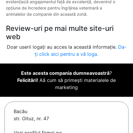
evidențiază angajamentul față de excelență, devenind o
opțiune de încredere pentru îngrijirea veterinară a
animalelor de companie din această zonă.
Review-uri pe mai multe site-uri
web
Doar userii logați au acces la această informație.
Da-
ți click aici pentru a vă loga.
Este acesta compania dumneavoastră
?
Felicitări!
Aă cum să primești materialele de
marketing
Bacău
str. Oituz, nr. 47
Vezi profilul firmei pe