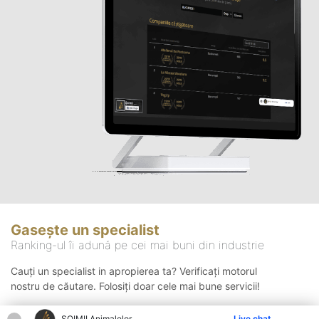
Gasește un specialist
Ranking-ul îi adună pe cei mai buni din industrie
Cauți un specialist in apropierea ta? Verificați motorul
nostru de căutare. Folosiți doar cele mai bune servicii!
ŞOIMII Animalelor
Live chat