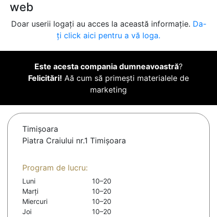
web
Doar userii logați au acces la această informație.
Da-
ți click aici pentru a vă loga.
Este acesta compania dumneavoastră
?
Felicitări!
Aă cum să primești materialele de
marketing
Timişoara
Piatra Craiului nr.1 Timișoara
Program de lucru:
Luni
10–20
Marți
10–20
Miercuri
10–20
Joi
10–20