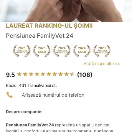
LAUREAT RANKING-UL ȘOIMII
Pensiunea FamilyVet 24
Arată mai multe >>
9.5
(108)
Baciu, 431 Transilvaniei st.
Afișează numărul de telefon
Despre companie:
Pensiunea FamilyVet 24
reprezintă un spațiu dedicat
îngrijirii și confortului animalelor de companie, punând la