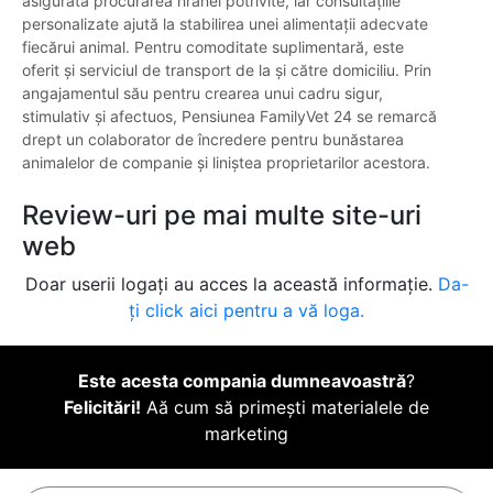
asigurată procurarea hranei potrivite, iar consultațiile
personalizate ajută la stabilirea unei alimentații adecvate
fiecărui animal. Pentru comoditate suplimentară, este
oferit și serviciul de transport de la și către domiciliu. Prin
angajamentul său pentru crearea unui cadru sigur,
stimulativ și afectuos, Pensiunea FamilyVet 24 se remarcă
drept un colaborator de încredere pentru bunăstarea
animalelor de companie și liniștea proprietarilor acestora.
Review-uri pe mai multe site-uri
web
Doar userii logați au acces la această informație.
Da-
ți click aici pentru a vă loga.
Este acesta compania dumneavoastră
?
Felicitări!
Aă cum să primești materialele de
marketing