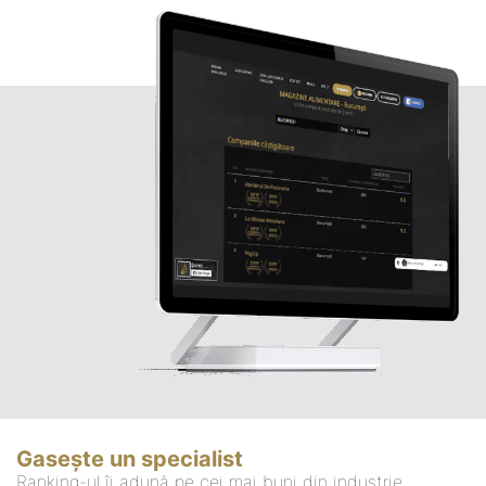
Gasește un specialist
Ranking-ul îi adună pe cei mai buni din industrie