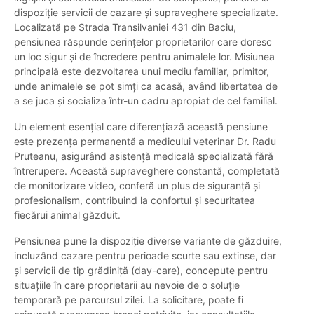
dispoziție servicii de cazare și supraveghere specializate.
Localizată pe Strada Transilvaniei 431 din Baciu,
pensiunea răspunde cerințelor proprietarilor care doresc
un loc sigur și de încredere pentru animalele lor. Misiunea
principală este dezvoltarea unui mediu familiar, primitor,
unde animalele se pot simți ca acasă, având libertatea de
a se juca și socializa într-un cadru apropiat de cel familial.
Un element esențial care diferențiază această pensiune
este prezența permanentă a medicului veterinar Dr. Radu
Pruteanu, asigurând asistență medicală specializată fără
întrerupere. Această supraveghere constantă, completată
de monitorizare video, conferă un plus de siguranță și
profesionalism, contribuind la confortul și securitatea
fiecărui animal găzduit.
Pensiunea pune la dispoziție diverse variante de găzduire,
incluzând cazare pentru perioade scurte sau extinse, dar
și servicii de tip grădiniță (day-care), concepute pentru
situațiile în care proprietarii au nevoie de o soluție
temporară pe parcursul zilei. La solicitare, poate fi