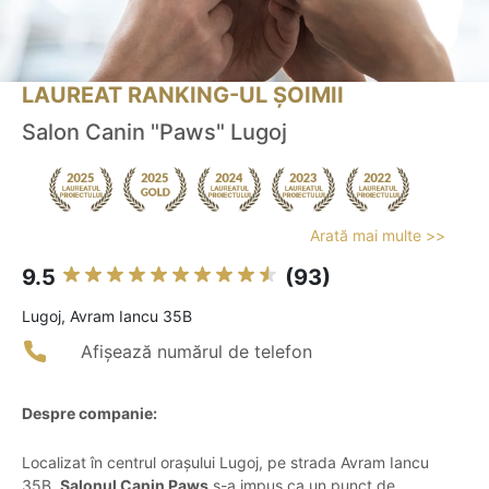
LAUREAT RANKING-UL ȘOIMII
Salon Canin "Paws" Lugoj
Arată mai multe >>
9.5
(93)
Lugoj, Avram Iancu 35B
Afișează numărul de telefon
Despre companie:
Localizat în centrul orașului Lugoj, pe strada Avram Iancu
35B,
Salonul Canin Paws
s-a impus ca un punct de