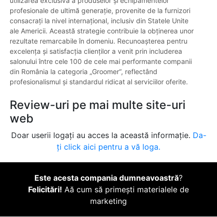
utilizarea exclusivă a produselor și echipamentelor
profesionale de ultimă generație, provenite de la furnizori
consacrați la nivel internațional, inclusiv din Statele Unite
ale Americii. Această strategie contribuie la obținerea unor
rezultate remarcabile în domeniu. Recunoașterea pentru
excelența și satisfacția clienților a venit prin includerea
salonului între cele 100 de cele mai performante companii
din România la categoria „Groomer”, reflectând
profesionalismul și standardul ridicat al serviciilor oferite.
Review-uri pe mai multe site-uri
web
Doar userii logați au acces la această informație.
Da-
ți click aici pentru a vă loga.
Este acesta compania dumneavoastră
?
Felicitări!
Aă cum să primești materialele de
marketing