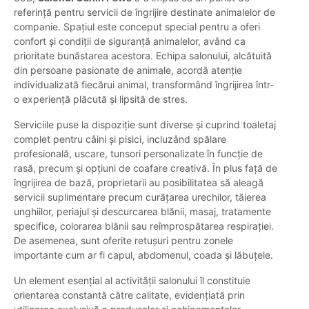
referință pentru servicii de îngrijire destinate animalelor de
companie. Spațiul este conceput special pentru a oferi
confort și condiții de siguranță animalelor, având ca
prioritate bunăstarea acestora. Echipa salonului, alcătuită
din persoane pasionate de animale, acordă atenție
individualizată fiecărui animal, transformând îngrijirea într-
o experiență plăcută și lipsită de stres.
Serviciile puse la dispoziție sunt diverse și cuprind toaletaj
complet pentru câini și pisici, incluzând spălare
profesională, uscare, tunsori personalizate în funcție de
rasă, precum și opțiuni de coafare creativă. În plus față de
îngrijirea de bază, proprietarii au posibilitatea să aleagă
servicii suplimentare precum curățarea urechilor, tăierea
unghiilor, periajul și descurcarea blănii, masaj, tratamente
specifice, colorarea blănii sau reîmprospătarea respirației.
De asemenea, sunt oferite retușuri pentru zonele
importante cum ar fi capul, abdomenul, coada și lăbuțele.
Un element esențial al activității salonului îl constituie
orientarea constantă către calitate, evidențiată prin