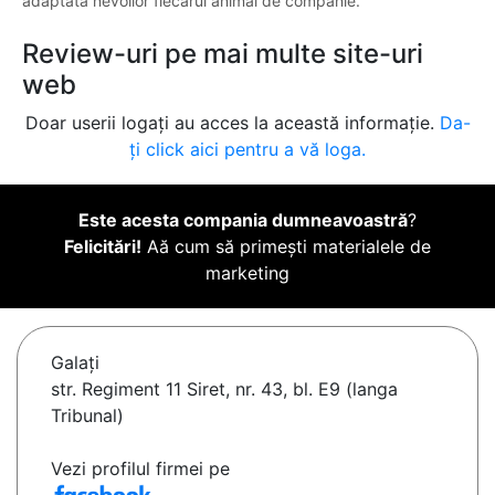
adaptată nevoilor fiecărui animal de companie.
Review-uri pe mai multe site-uri
web
Doar userii logați au acces la această informație.
Da-
ți click aici pentru a vă loga.
Este acesta compania dumneavoastră
?
Felicitări!
Aă cum să primești materialele de
marketing
Galaţi
str. Regiment 11 Siret, nr. 43, bl. E9 (langa
Tribunal)
Vezi profilul firmei pe