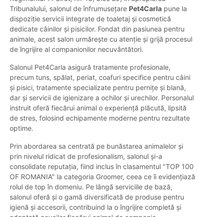
Tribunalului, salonul de înfrumusețare
Pet4Carla
pune la
dispoziție servicii integrate de toaletaj și cosmetică
dedicate câinilor și pisicilor. Fondat din pasiunea pentru
animale, acest salon urmărește cu atenție și grijă procesul
de îngrijire al companionilor necuvântători.
Salonul Pet4Carla asigură tratamente profesionale,
precum tuns, spălat, periat, coafuri specifice pentru câini
și pisici, tratamente specializate pentru pernițe și blană,
dar și servicii de igienizare a ochilor și urechilor. Personalul
instruit oferă fiecărui animal o experiență plăcută, lipsită
de stres, folosind echipamente moderne pentru rezultate
optime.
Prin abordarea sa centrată pe bunăstarea animalelor și
prin nivelul ridicat de profesionalism, salonul și-a
consolidate reputația, fiind inclus în clasamentul "TOP 100
OF ROMANIA" la categoria Groomer, ceea ce îi evidențiază
rolul de top în domeniu. Pe lângă serviciile de bază,
salonul oferă și o gamă diversificată de produse pentru
igienă și accesorii, contribuind la o îngrijire completă și