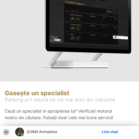
Gasește un specialist
Ranking-ul îi adună pe cei mai buni din industrie
Cauți un specialist in apropierea ta? Verificați motorul
nostru de căutare. Folosiți doar cele mai bune servicii!
ŞOIMII Animalelor
Live chat
Căutare