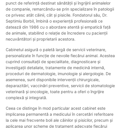
punct de referință destinat sănătății și îngrijirii animalelor
de companie, remarcându-se prin specializare în patologii
ce privesc atât câinii, cât și pisicile. Fondatorul său, Dr.
Septimiu Borbil, îmbină o experiență profesională ce
datează din 1986 cu o abordare atentă și empatică față
de animale, stabilind o relație de încredere cu pacienții
necuvântători și proprietarii acestora.
Cabinetul asigură o paletă largă de servicii veterinare,
personalizate în funcție de nevoile fiecărui animal. Acestea
cuprind consultații de specialitate, diagnosticare și
investigații detaliate, tratamente de medicină internă,
proceduri de dermatologie, imunologie și alergologie. De
asemenea, sunt disponibile intervenții chirurgicale,
deparazitări, vaccinări preventive, servicii de stomatologie
veterinară și oncologie, toate pentru a oferi o îngrijire
complexă și integrată.
Ceea ce distinge în mod particular acest cabinet este
implicarea permanentă a medicului în cercetări referitoare
la cele mai frecvente boli ale câinilor și pisicilor, precum și
aplicarea unor scheme de tratament adecvate fiecărui