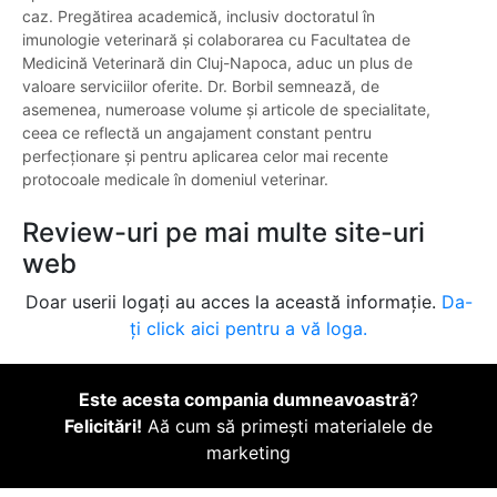
caz. Pregătirea academică, inclusiv doctoratul în
imunologie veterinară și colaborarea cu Facultatea de
Medicină Veterinară din Cluj-Napoca, aduc un plus de
valoare serviciilor oferite. Dr. Borbil semnează, de
asemenea, numeroase volume și articole de specialitate,
ceea ce reflectă un angajament constant pentru
perfecționare și pentru aplicarea celor mai recente
protocoale medicale în domeniul veterinar.
Review-uri pe mai multe site-uri
web
Doar userii logați au acces la această informație.
Da-
ți click aici pentru a vă loga.
Este acesta compania dumneavoastră
?
Felicitări!
Aă cum să primești materialele de
marketing