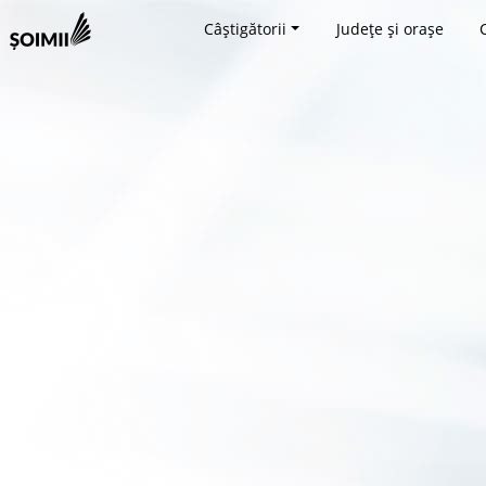
Câștigătorii
Județe și orașe