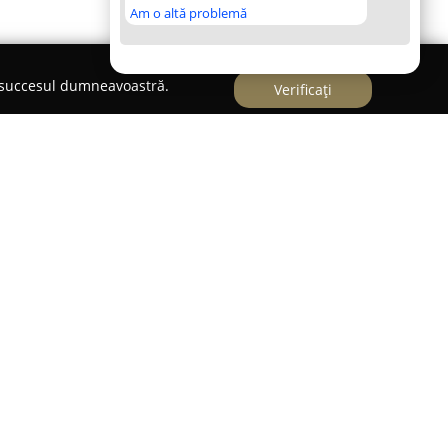
Am o altă problemă
e succesul dumneavoastră.
Verificați
terinara Minivet
Piatra Neamț este recunoscută ca o instituție
bunăstării animalelor de companie. Clinica a
re în îngrijirea animalelor, punând accent pe
companionul său necuvântător. Oferta sa de
 nevoi, de la consultații de specialitate și
cise, până la tratamente complexe și intervenții
az.