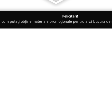
Felicitări!
ți cum puteți obține materiale promoționale pentru a vă bucura d
 Veterinare, Saloane Toaletaj Animale - Piatra Neamţ
Clinica Ve
Despre companie:
Clinica Veterinară Minivet
din 
medicală dedicată sănătății și 
devenit un partener de încrede
relația profundă dintre om și 
Arată mai multe >>
servicii acoperă o plajă largă de
stabilirea unor diagnostice pre
chirurgicale adaptate fiecărui c