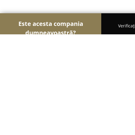
Este acesta compania
Verifica
dumneavoastră?
Şoimii Animalelor
Cabinete Veterinare, Farmacii
Clinica Veterinara Minivet
9.6
(319)
Piatra Neamţ, M. Viteazul nr. 34(Aleea Aurorei)