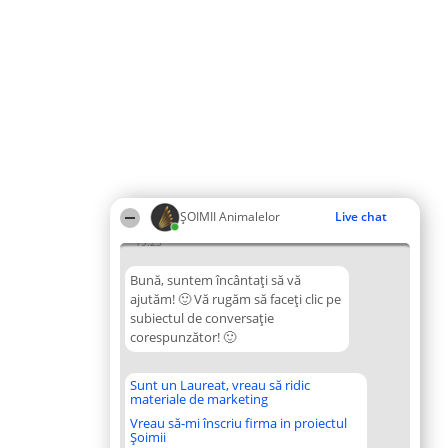
ŞOIMII Animalelor
Live chat
19:23
Bună, suntem încântați să vă
ajutăm! 🙂 Vă rugăm să faceți clic pe
subiectul de conversație
corespunzător! 🙂
Sunt un Laureat, vreau să ridic
materiale de marketing
Vreau să-mi înscriu firma in proiectul
Șoimii