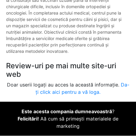
la consultații sau vaccinări uzuale până la intervenții
chirurgicale dificile, inclusiv în domeniile ortopediei și
oncologiei. În completarea actului medical, centrul pune la
dispoziție servicii de cosmetică pentru câini și pisici, dar și
un magazin specializat cu produse destinate îngrijirii și
nutriției animalelor. Obiectivul clinicii constă în permanenta
îmbunătățire a serviciilor medicale oferite și grăbirea
recuperării pacienților prin perfecționare continuă și
utilizarea metodelor inovatoare.
Review-uri pe mai multe site-uri
web
Doar userii logați au acces la această informație.
Da-
ți click aici pentru a vă loga.
Este acesta compania dumneavoastră
?
Felicitări!
Aă cum să primești materialele de
marketing