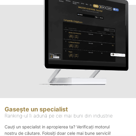
Gasește un specialist
Ranking-ul îi adună pe cei mai buni din industrie
Cauți un specialist in apropierea ta? Verificați motorul
nostru de căutare. Folosiți doar cele mai bune servicii!