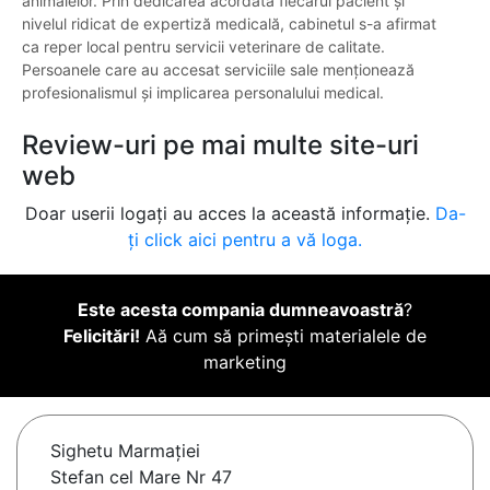
animalelor. Prin dedicarea acordată fiecărui pacient și
nivelul ridicat de expertiză medicală, cabinetul s-a afirmat
ca reper local pentru servicii veterinare de calitate.
Persoanele care au accesat serviciile sale menționează
profesionalismul și implicarea personalului medical.
Review-uri pe mai multe site-uri
web
Doar userii logați au acces la această informație.
Da-
ți click aici pentru a vă loga.
Este acesta compania dumneavoastră
?
Felicitări!
Aă cum să primești materialele de
marketing
Sighetu Marmaţiei
Stefan cel Mare Nr 47