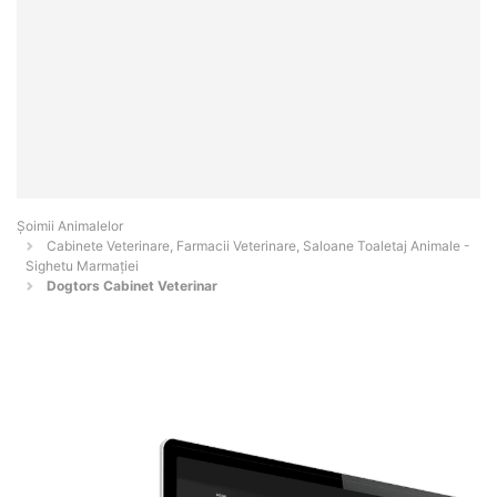
Şoimii Animalelor
Cabinete Veterinare, Farmacii Veterinare, Saloane Toaletaj Animale -
Sighetu Marmaţiei
Dogtors Cabinet Veterinar