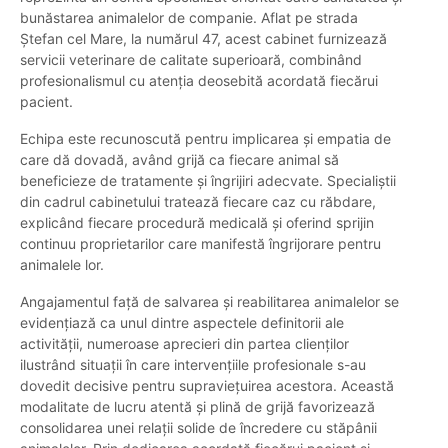
bunăstarea animalelor de companie. Aflat pe strada
Ștefan cel Mare, la numărul 47, acest cabinet furnizează
servicii veterinare de calitate superioară, combinând
profesionalismul cu atenția deosebită acordată fiecărui
pacient.
Echipa este recunoscută pentru implicarea și empatia de
care dă dovadă, având grijă ca fiecare animal să
beneficieze de tratamente și îngrijiri adecvate. Specialiștii
din cadrul cabinetului tratează fiecare caz cu răbdare,
explicând fiecare procedură medicală și oferind sprijin
continuu proprietarilor care manifestă îngrijorare pentru
animalele lor.
Angajamentul față de salvarea și reabilitarea animalelor se
evidențiază ca unul dintre aspectele definitorii ale
activității, numeroase aprecieri din partea clienților
ilustrând situații în care intervențiile profesionale s-au
dovedit decisive pentru supraviețuirea acestora. Această
modalitate de lucru atentă și plină de grijă favorizează
consolidarea unei relații solide de încredere cu stăpânii