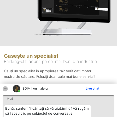
Gasește un specialist
Ranking-ul îi adună pe cei mai buni din industrie
Cauți un specialist in apropierea ta? Verificați motorul
nostru de căutare. Folosiți doar cele mai bune servicii!
ŞOIMII Animalelor
Live chat
Căutare
14:23
Bună, suntem încântați să vă ajutăm! 🙂 Vă rugăm
să faceți clic pe subiectul de conversație