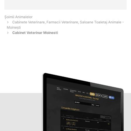
Şoimii Animalelor
Cabinete Veterinare, Farmacii Veterinare, Saloane Toaletaj Animale -
Moineşti
Cabinet Veterinar Moinesti