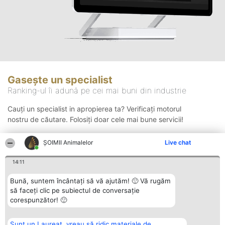
Gasește un specialist
Ranking-ul îi adună pe cei mai buni din industrie
Cauți un specialist in apropierea ta? Verificați motorul
nostru de căutare. Folosiți doar cele mai bune servicii!
ŞOIMII Animalelor
Live chat
Căutare
14:11
Bună, suntem încântați să vă ajutăm! 🙂 Vă rugăm
să faceți clic pe subiectul de conversație
corespunzător! 🙂
Sunt un Laureat, vreau să ridic materiale de
Organizator Ranking
Plebiscyt
Contact