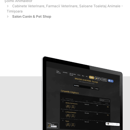
Şoimii Animalelor
Cabinete Veterinare, Farmacii Veterinare, Saloane Toaletaj Animale -
Timişoara
Salon Canin & Pet Shop