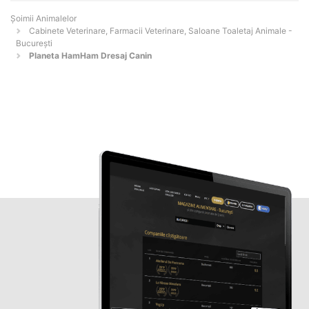
Şoimii Animalelor
Cabinete Veterinare, Farmacii Veterinare, Saloane Toaletaj Animale -
Bucureşti
Planeta HamHam Dresaj Canin