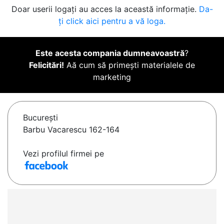
Doar userii logați au acces la această informație.
Da-
ți click aici pentru a vă loga.
Este acesta compania dumneavoastră
?
Felicitări!
Aă cum să primești materialele de
marketing
Bucureşti
Barbu Vacarescu 162-164
Vezi profilul firmei pe