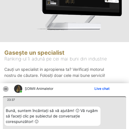
Gasește un specialist
Ranking-ul îi adună pe cei mai buni din industrie
Cauți un specialist in apropierea ta? Verificați motorul
nostru de căutare. Folosiți doar cele mai bune servicii!
ŞOIMII Animalelor
Live chat
Căutare
23:37
Bună, suntem încântați să vă ajutăm! 🙂 Vă rugăm
să faceți clic pe subiectul de conversație
corespunzător! 🙂