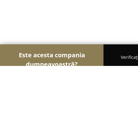
Este acesta compania
Verifica
dumneavoastră?
Şoimii Animalelor
Cabinete Veterinare, Farmacii
Pet Life