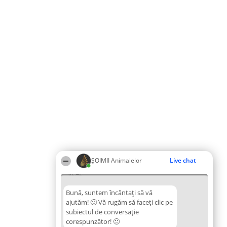
ŞOIMII Animalelor
Live chat
02:42
Bună, suntem încântați să vă
ajutăm! 🙂 Vă rugăm să faceți clic pe
subiectul de conversație
corespunzător! 🙂