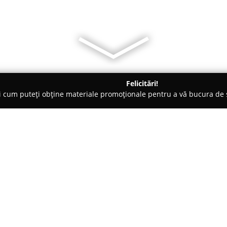
Felicitări!
ți cum puteți obține materiale promoționale pentru a vă bucura d
 Veterinare, Saloane Toaletaj Animale - Cluj-Napoca
Pet Life
Despre companie:
Clinica veterinară
Pet Life
local
101, are ca principal obiectiv
și profesionalism în sectorul ser