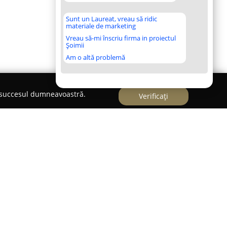
Sunt un Laureat, vreau să ridic
materiale de marketing
Vreau să-mi înscriu firma in proiectul
Șoimii
Am o altă problemă
e succesul dumneavoastră.
Verificați
izată în Cluj-Napoca, pe Calea Dorobanților 99-
 implementarea unui standard superior de calitate
viciilor medicale veterinare și al grijii acordate