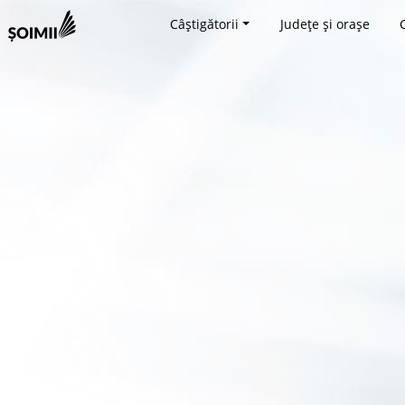
Câștigătorii
Județe și orașe