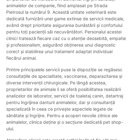
animalelor de companie, fiind amplasat pe Strada
Pietrosul la numărul 9. Această unitate veterinară este
dedicată furnizării unei game extinse de servicii medicale,
având drept prioritate asigurarea bunăstării și confortului
pentru toți pacienții săi necuvântători. Personalul acestei
clinici tratează fiecare caz cu o atenție deosebită, empatie
și profesionalism, asigurând obținerea unui diagnostic
corect și stabilirea unui tratament adaptat individual
fiecărui animal.
Printre principalele servicii puse la dispoziție se regăsesc
consultațiile de specialitate, vaccinarea, deparazitarea și
diverse intervenții chirurgicale. Pe lângă acestea,
proprietarilor de animale li se oferă posibilitatea realizării
analizelor de laborator, servicii de toaletaj canin, detartraj
pentru îngrijirea danturii animalelor, dar și consultanță
specializată în ceea ce privește aspectele legate de
sănătate și îngrijire. Pentru a acoperi nevoile zilnice ale
animalelor, clinica deține și o secțiune dedicată pet shop-
ului.