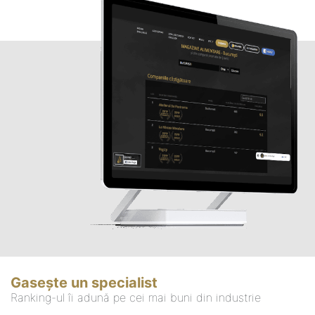
Gasește un specialist
Ranking-ul îi adună pe cei mai buni din industrie