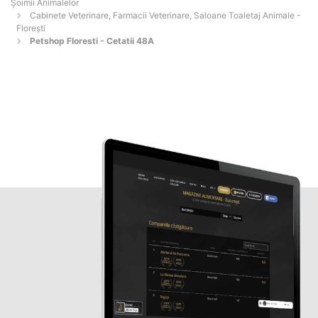
Şoimii Animalelor
Cabinete Veterinare, Farmacii Veterinare, Saloane Toaletaj Animale -
Floreşti
Petshop Floresti - Cetatii 48A