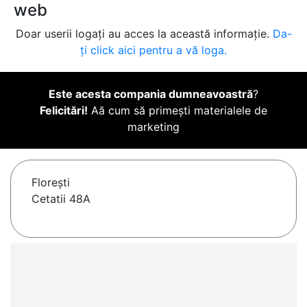
web
Doar userii logați au acces la această informație.
Da-
ți click aici pentru a vă loga.
Este acesta compania dumneavoastră
?
Felicitări!
Aă cum să primești materialele de
marketing
Floreşti
Cetatii 48A