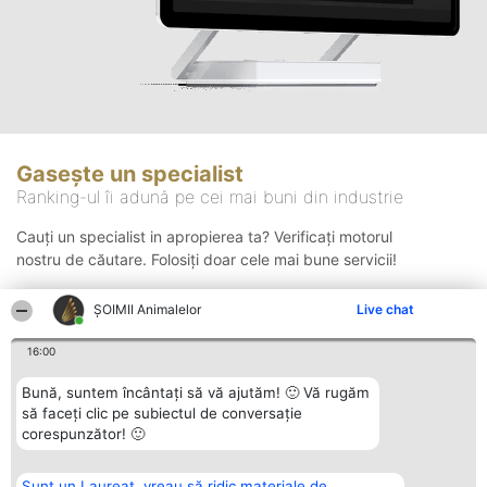
Gasește un specialist
Ranking-ul îi adună pe cei mai buni din industrie
Cauți un specialist in apropierea ta? Verificați motorul
nostru de căutare. Folosiți doar cele mai bune servicii!
ŞOIMII Animalelor
Live chat
Căutare
16:00
Bună, suntem încântați să vă ajutăm! 🙂 Vă rugăm
să faceți clic pe subiectul de conversație
corespunzător! 🙂
Sunt un Laureat, vreau să ridic materiale de