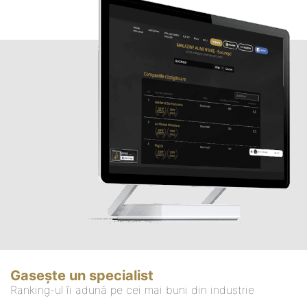
Gasește un specialist
Ranking-ul îi adună pe cei mai buni din industrie