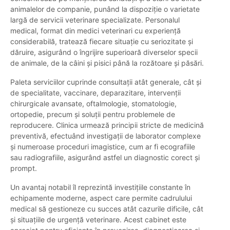
animalelor de companie, punând la dispoziție o varietate
largă de servicii veterinare specializate. Personalul
medical, format din medici veterinari cu experiență
considerabilă, tratează fiecare situație cu seriozitate și
dăruire, asigurând o îngrijire superioară diverselor specii
de animale, de la câini și pisici până la rozătoare și păsări.
Paleta serviciilor cuprinde consultații atât generale, cât și
de specialitate, vaccinare, deparazitare, intervenții
chirurgicale avansate, oftalmologie, stomatologie,
ortopedie, precum și soluții pentru problemele de
reproducere. Clinica urmează principii stricte de medicină
preventivă, efectuând investigații de laborator complexe
și numeroase proceduri imagistice, cum ar fi ecografiile
sau radiografiile, asigurând astfel un diagnostic corect și
prompt.
Un avantaj notabil îl reprezintă investițiile constante în
echipamente moderne, aspect care permite cadrulului
medical să gestioneze cu succes atât cazurile dificile, cât
și situațiile de urgență veterinare. Acest cabinet este