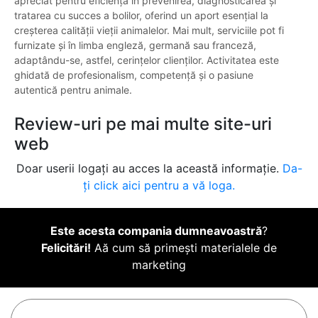
apreciat pentru eficiența în prevenirea, diagnosticarea și
tratarea cu succes a bolilor, oferind un aport esențial la
creșterea calității vieții animalelor. Mai mult, serviciile pot fi
furnizate și în limba engleză, germană sau franceză,
adaptându-se, astfel, cerințelor clienților. Activitatea este
ghidată de profesionalism, competență și o pasiune
autentică pentru animale.
Review-uri pe mai multe site-uri
web
Doar userii logați au acces la această informație.
Da-
ți click aici pentru a vă loga.
Este acesta compania dumneavoastră
?
Felicitări!
Aă cum să primești materialele de
marketing