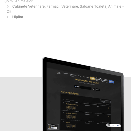
Şoimii Animalelor
Cabinete Veterinare, Farmacii Veterinare, Saloane Toaletaj Animale -
Olt
Hipika