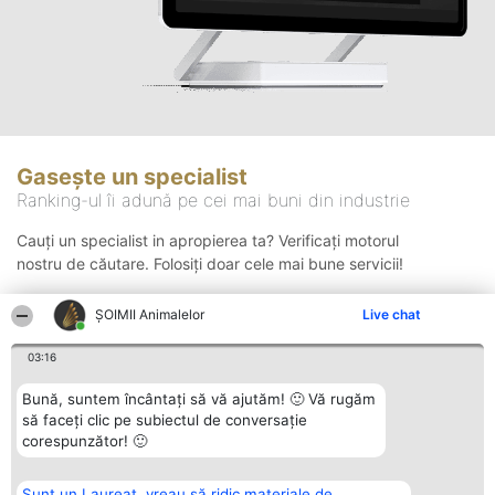
Gasește un specialist
Ranking-ul îi adună pe cei mai buni din industrie
Cauți un specialist in apropierea ta? Verificați motorul
nostru de căutare. Folosiți doar cele mai bune servicii!
ŞOIMII Animalelor
Live chat
Căutare
03:16
Bună, suntem încântați să vă ajutăm! 🙂 Vă rugăm
să faceți clic pe subiectul de conversație
corespunzător! 🙂
Sunt un Laureat, vreau să ridic materiale de