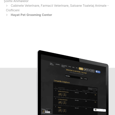
Şoimii Animalelor
Cabinete Veterinare, Farmacii Veterinare, Saloane Toaletaj Animale -
Ciofliceni
Hayat Pet Grooming Center