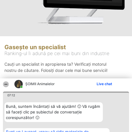
Gasește un specialist
Ranking-ul îi adună pe cei mai buni din industrie
Cauți un specialist in apropierea ta? Verificați motorul
nostru de căutare. Folosiți doar cele mai bune servicii!
ŞOIMII Animalelor
Live chat
Căutare
07:12
Bună, suntem încântați să vă ajutăm! 🙂 Vă rugăm
să faceți clic pe subiectul de conversație
corespunzător! 🙂
Sunt un Laureat, vreau să ridic materiale de