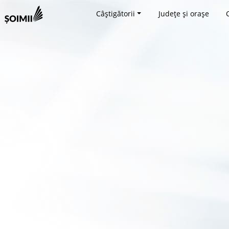
Câștigătorii
Județe și orașe