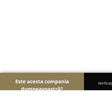
Este acesta compania
Verifica
dumneavoastră?
Şoimii Animalelor
Cabinete Veterinare, Farmacii