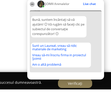
ŞOIMII Animalelor
Live chat
14:02
Bună, suntem încântați să vă
ajutăm! 🙂 Vă rugăm să faceți clic pe
subiectul de conversație
corespunzător! 🙂
Sunt un Laureat, vreau să ridic
materiale de marketing
Vreau să-mi înscriu firma in proiectul
Șoimii
Am o altă problemă
e succesul dumneavoastră.
Verificați