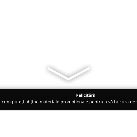
Felicitări!
ți cum puteți obține materiale promoționale pentru a vă bucura d
 Veterinare, Saloane Toaletaj Animale - Zalău
Hainute catei