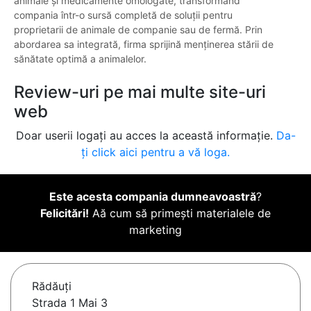
animale și medicamente omologate, transformând
compania într-o sursă completă de soluții pentru
proprietarii de animale de companie sau de fermă. Prin
abordarea sa integrată, firma sprijină menținerea stării de
sănătate optimă a animalelor.
Review-uri pe mai multe site-uri
web
Doar userii logați au acces la această informație.
Da-
ți click aici pentru a vă loga.
Este acesta compania dumneavoastră
?
Felicitări!
Aă cum să primești materialele de
marketing
Rădăuţi
Strada 1 Mai 3