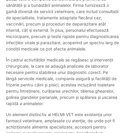
sănătății și a bunăstării animalelor. Firma furnizează o
gamă diversă de servicii veterinare, care includ consultații
de specialitate, tratamente adaptate fiecărui caz,
vaccinări, precum și proceduri de deparazitare atât
internă, cât și externă. În plus, personalul efectuează
microcipare, precum și teste rapide pentru diagnosticarea
infecțiilor virale și parazitare, acoperind un spectru larg de
condiții medicale ce pot afecta animalele.
În cadrul activităților medicale se regăsesc și intervenții
chirurgicale, la care se adaugă analizele de laborator
necesare pentru stabilirea unui diagnostic corect. Pe
lângă serviciile medicale, compania asigură și facilități de
frizerie pentru câini și pisici, acestea incluzând toaletare
pentru întreținere, curățarea urechilor, tăierea ghearelor,
golirea glandelor perianale, precum și spălarea și uscarea
rapidă a animalelor.
Un element distinctiv al HELMI VET este existența unor
farmacii veterinare, amplasate cu atenție, de unde pot fi
achiziționate alimente specializate, accesorii pentru