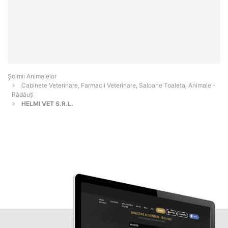
Şoimii Animalelor
Cabinete Veterinare, Farmacii Veterinare, Saloane Toaletaj Animale -
Rădăuţi
HELMI VET S.R.L.