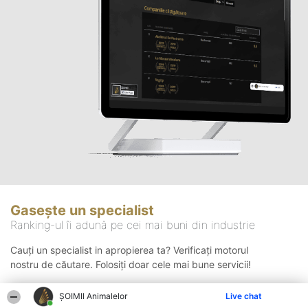
Gasește un specialist
Ranking-ul îi adună pe cei mai buni din industrie
Cauți un specialist in apropierea ta? Verificați motorul
nostru de căutare. Folosiți doar cele mai bune servicii!
ŞOIMII Animalelor
Live chat