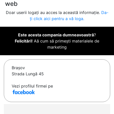
web
Doar userii logați au acces la această informație.
Da-
ți click aici pentru a vă loga.
Este acesta compania dumneavoastră
?
Felicitări!
Aă cum să primești materialele de
marketing
Braşov
Strada Lungă 45
Vezi profilul firmei pe