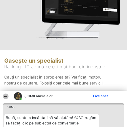
Gasește un specialist
Ranking-ul îi adună pe cei mai buni din industrie
Cauți un specialist in apropierea ta? Verificați motorul
nostru de căutare. Folosiți doar cele mai bune servicii!
ŞOIMII Animalelor
Live chat
Căutare
14:55
Bună, suntem încântați să vă ajutăm! 🙂 Vă rugăm
să faceți clic pe subiectul de conversație