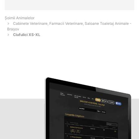
Şoimii Animalelor
Cabinete Veterinare, Farmacii Veterinare, Saloane Toaletaj Animale -
Braşov
Ciufulici XS-XL