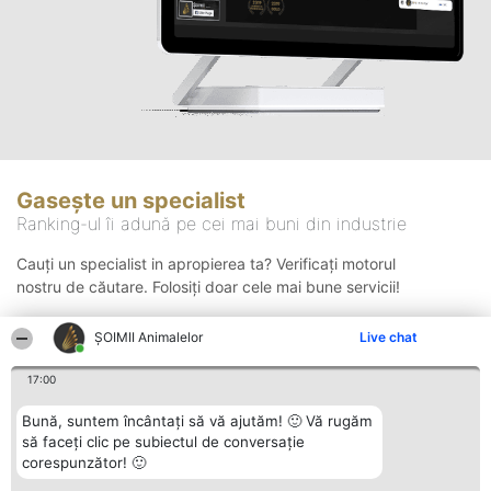
Gasește un specialist
Ranking-ul îi adună pe cei mai buni din industrie
Cauți un specialist in apropierea ta? Verificați motorul
nostru de căutare. Folosiți doar cele mai bune servicii!
ŞOIMII Animalelor
Live chat
Căutare
17:00
Bună, suntem încântați să vă ajutăm! 🙂 Vă rugăm
să faceți clic pe subiectul de conversație
corespunzător! 🙂