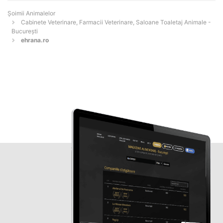
Şoimii Animalelor
Cabinete Veterinare, Farmacii Veterinare, Saloane Toaletaj Animale -
Bucureşti
ehrana.ro