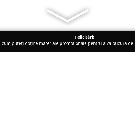
Felicitări!
ți cum puteți obține materiale promoționale pentru a vă bucura d
 Veterinare, Saloane Toaletaj Animale - Braşov
Smart Dogs Land
Despre companie:
Situat în centrul orașului Braș
educarea și socializarea câinil
dresajului canin din România, 
asupra evoluției dresajului la n
Arată mai multe >>
cu o vastă expertiză, care furn