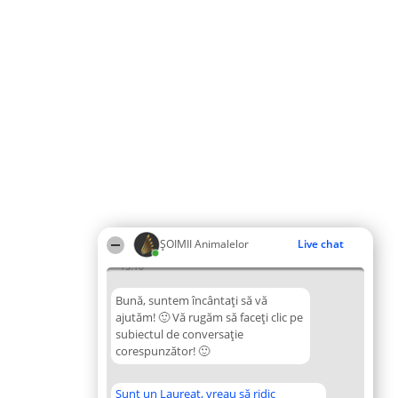
ŞOIMII Animalelor
Live chat
15:10
Bună, suntem încântați să vă
ajutăm! 🙂 Vă rugăm să faceți clic pe
subiectul de conversație
corespunzător! 🙂
Sunt un Laureat, vreau să ridic