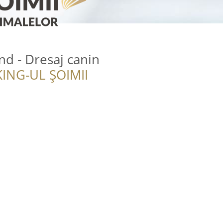
d - Dresaj canin
ING-UL ȘOIMII