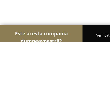
Este acesta compania
Verifica
dumneavoastră?
Şoimii Animalelor
Cabinete Veterinare, Farmacii
Smart Dogs Land - Dresaj canin