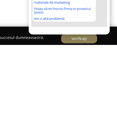
materiale de marketing
Vreau să-mi înscriu firma in proiectul
Șoimii
Am o altă problemă
e succesul dumneavoastră.
Verificați
 - Dresaj canin
ov,
Smart Dogs Land
este un centru specializat în
or. Cu o experiență de peste zece ani pe piața
această organizație a avut un impact semnificativ
ivel național. Echipa este formată din instructori
izează servicii de dresaj adecvate pentru orice