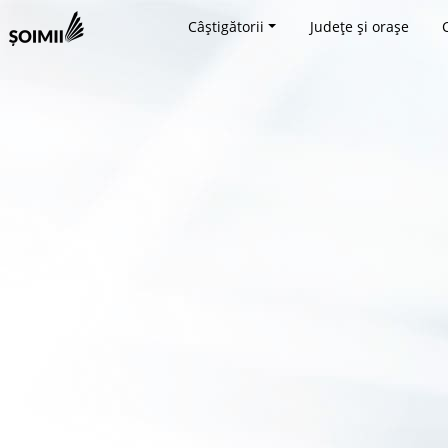
Câștigătorii
Județe și orașe