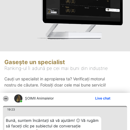
Gasește un specialist
Ranking-ul îi adună pe cei mai buni din industrie
Cauți un specialist in apropierea ta? Verificați motorul
nostru de căutare. Folosiți doar cele mai bune servicii!
ŞOIMII Animalelor
Live chat
Căutare
19:23
Bună, suntem încântați să vă ajutăm! 🙂 Vă rugăm
să faceți clic pe subiectul de conversație