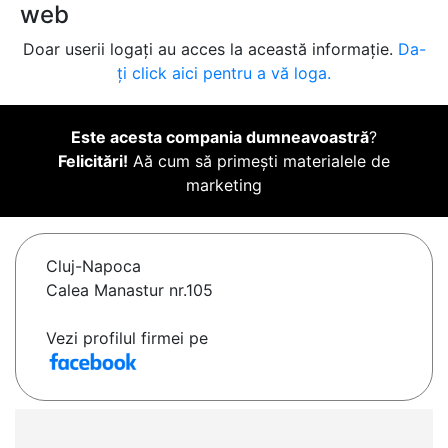
web
Doar userii logați au acces la această informație.
Da-
ți click aici pentru a vă loga.
Este acesta compania dumneavoastră
?
Felicitări!
Aă cum să primești materialele de
marketing
Cluj-Napoca
Calea Manastur nr.105
Vezi profilul firmei pe