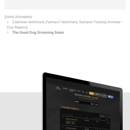
Şoimii Animalelor
Cabinete Veterinare, Farmacii Veterinare, Saloane Toaletaj Animale -
Cluj-Napoca
The Good Dog Grooming Salon