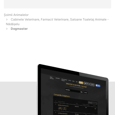
Şoimii Animalelor
Cabinete Veterinare, Farmacii Veterinare, Saloane Toaletaj Animale -
Nădăşelu
Dogmaster