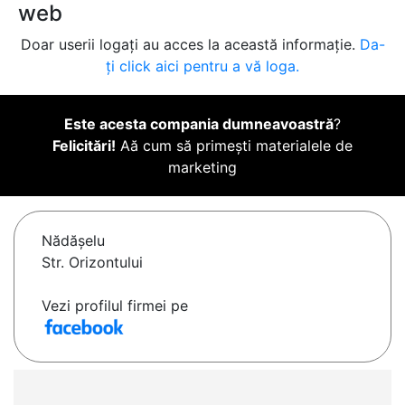
web
Doar userii logați au acces la această informație.
Da-
ți click aici pentru a vă loga.
Este acesta compania dumneavoastră
?
Felicitări!
Aă cum să primești materialele de
marketing
Nădăşelu
Str. Orizontului
Vezi profilul firmei pe