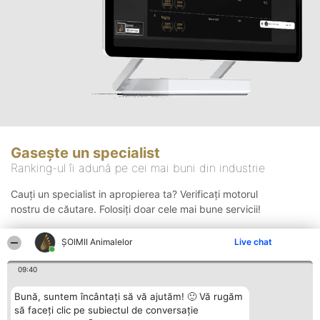
Gasește un specialist
Ranking-ul îi adună pe cei mai buni din industrie
Cauți un specialist in apropierea ta? Verificați motorul
nostru de căutare. Folosiți doar cele mai bune servicii!
ŞOIMII Animalelor
Live chat
Căutare
09:40
Bună, suntem încântați să vă ajutăm! 🙂 Vă rugăm
să faceți clic pe subiectul de conversație