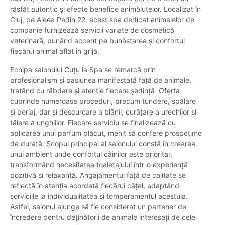
răsfăț autentic și efecte benefice animăluțelor. Localizat în
Cluj, pe Aleea Padin 22, acest spa dedicat animalelor de
companie furnizează servicii variate de cosmetică
veterinară, punând accent pe bunăstarea și confortul
fiecărui animal aflat în grijă.
Echipa salonului Cuțu la Spa se remarcă prin
profesionalism și pasiunea manifestată față de animale,
tratând cu răbdare și atenție fiecare ședință. Oferta
cuprinde numeroase proceduri, precum tundere, spălare
și periaj, dar și descurcare a blănii, curățare a urechilor și
tăiere a unghiilor. Fiecare serviciu se finalizează cu
aplicarea unui parfum plăcut, menit să confere prospețime
de durată. Scopul principal al salonului constă în crearea
unui ambient unde confortul câinilor este prioritar,
transformând necesitatea toaletajului într-o experiență
pozitivă și relaxantă. Angajamentul față de calitate se
reflectă în atenția acordată fiecărui cățel, adaptând
serviciile la individualitatea și temperamentul acestuia.
Astfel, salonul ajunge să fie considerat un partener de
încredere pentru deținătorii de animale interesați de cele