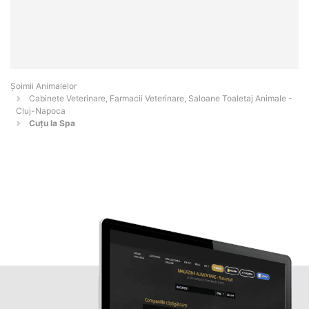
Şoimii Animalelor
Cabinete Veterinare, Farmacii Veterinare, Saloane Toaletaj Animale -
Cluj-Napoca
Cuțu la Spa