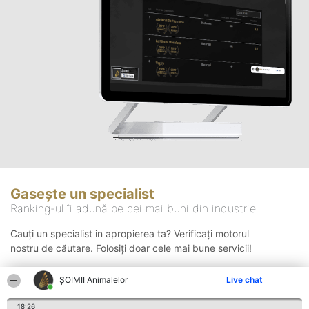
Gasește un specialist
Ranking-ul îi adună pe cei mai buni din industrie
Cauți un specialist in apropierea ta? Verificați motorul
nostru de căutare. Folosiți doar cele mai bune servicii!
ŞOIMII Animalelor
Live chat
Căutare
18:26