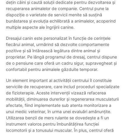
dețin câini și caută soluții dedicate pentru dezvoltarea și
recuperarea animalelor de companie. Centrul pune la
dispoziție o varietate de servicii menite să susțină
bunăstarea și evoluția echilibrată a animalelor, acoperind
multiple aspecte ale îngrijirii canine.
Dresajul canin este personalizat în funcție de cerințele
fiecărui animal, urmărind să dezvolte comportamente
pozitive și să întărească legătura dintre animal și
proprietar. Pe lângă programul de dresaj, centrul dispune
de o pensiune care oferă un cadru sigur, supravegheat și
confortabil pentru animalele găzduite temporar.
Un element important al activității centrului îl constituie
serviciile de recuperare, care includ proceduri specializate
de fizioterapie. Aceste intervenții vizează refacerea
mobilității, diminuarea durerilor și regenerarea musculaturii
afectate, fiind implementate sub atenta monitorizare a
unui medic veterinar, în urma unei evaluări amănunțite.
Utilizarea benzii de mers rulante se dovedește a fi un
instrument valoros pentru îmbunătățirea funcției
locomotorii și a tonusului muscular. În plus, centrul oferă