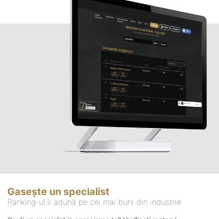
Gasește un specialist
Ranking-ul îi adună pe cei mai buni din industrie