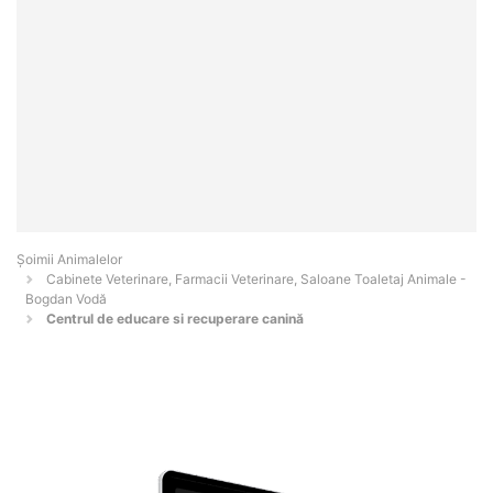
Şoimii Animalelor
Cabinete Veterinare, Farmacii Veterinare, Saloane Toaletaj Animale -
Bogdan Vodă
Centrul de educare si recuperare canină