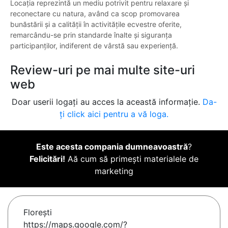
Locația reprezintă un mediu potrivit pentru relaxare și
reconectare cu natura, având ca scop promovarea
bunăstării și a calității în activitățile ecvestre oferite,
remarcându-se prin standarde înalte și siguranța
participanților, indiferent de vârstă sau experiență.
Review-uri pe mai multe site-uri
web
Doar userii logați au acces la această informație.
Da-
ți click aici pentru a vă loga.
Este acesta compania dumneavoastră
?
Felicitări!
Aă cum să primești materialele de
marketing
Floreşti
https://maps.google.com/?