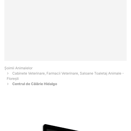
Şoimii Animalelor
Cabinete Veterinare, Farmacii Veterinare, Saloane Toaletaj Animale -
Floreşti
Centrul de Călărie Hidalgo