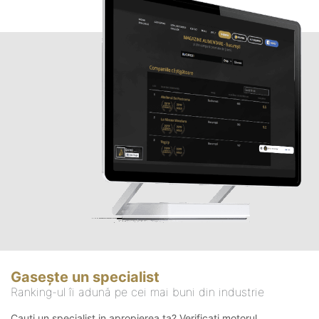
Gasește un specialist
Ranking-ul îi adună pe cei mai buni din industrie
Cauți un specialist in apropierea ta? Verificați motorul