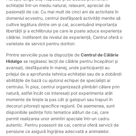
echitației într-un mediu natural, relaxant, apreciat de
pasionații de cai. Cu mai mult de cinci ani de activitate în
domeniul ecvestru, centrul desfășoară activități menite să
cultive legătura dintre om și cal, accentuând importanța
libertății și a echilibrului pe care le poate aduce experiența
călăriei. Indiferent de nivelul de experiență, Centrul oferă o
varietate de servicii pentru doritori.
Printre serviciile puse la dispoziție de
Centrul de Călărie
Hidalgo
se regăsesc lecții de călărie pentru începători și
avansați, desfășurate în manej, unde participanții au
prilejul de a aprofunda tehnica echitației sau de a dobândi
abilitățile de bază cu ajutorul echipei de specialiști ai
centrului. În plus, centrul organizează plimbări călare prin
natură, astfel încât cei interesați pot experimenta atât
momente de liniște la pas cât și galopuri sau trapuri în
decoruri pitorești specifice regiunii. De asemenea, sunt
disponibile ședințe foto tematice alături de cai, care
permit realizarea unor amintiri speciale într-un cadru
autentic. Pentru posesorii de cai, centrul oferă servicii de
pensiune ce asigură îngrijirea adecvată a animalelor.