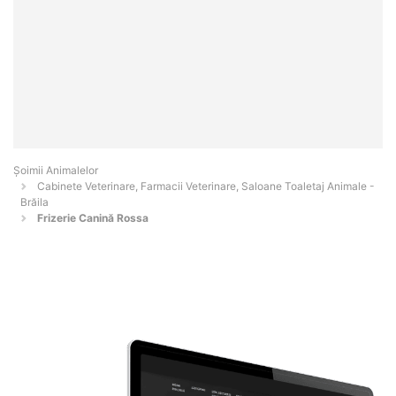
Şoimii Animalelor
Cabinete Veterinare, Farmacii Veterinare, Saloane Toaletaj Animale -
Brăila
Frizerie Canină Rossa