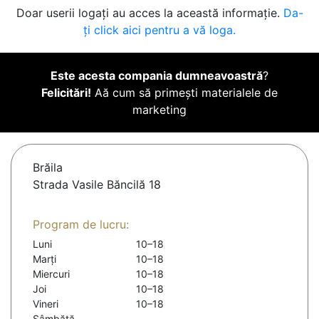
Doar userii logați au acces la această informație.
Da-
ți click aici pentru a vă loga.
Este acesta compania dumneavoastră
?
Felicitări!
Aă cum să primești materialele de
marketing
Brăila
Strada Vasile Băncilă 18
Program de lucru:
Luni
10–18
Marți
10–18
Miercuri
10–18
Joi
10–18
Vineri
10–18
Sâmbătă
-