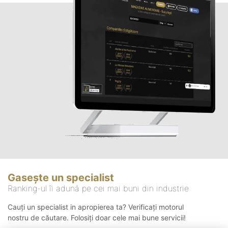
Gasește un specialist
Ranking-ul îi adună pe cei mai buni din industrie
Cauți un specialist in apropierea ta? Verificați motorul
nostru de căutare. Folosiți doar cele mai bune servicii!