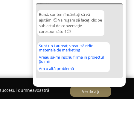
02:56
Bună, suntem încântați să vă
ajutăm! 🙂 Vă rugăm să faceți clic pe
subiectul de conversație
corespunzător! 🙂
Sunt un Laureat, vreau să ridic
materiale de marketing
Vreau să-mi înscriu firma in proiectul
Șoimii
Am o altă problemă
e succesul dumneavoastră.
Verificați