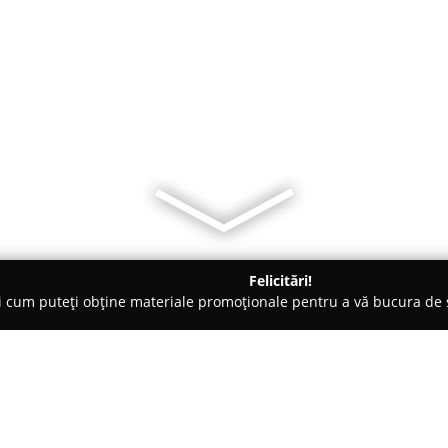
Felicitări!
ți cum puteți obține materiale promoționale pentru a vă bucura d
Veterinare, Saloane Toaletaj Animale - Brăila
BIBI Petshop