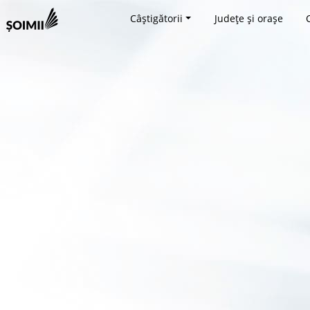
Câștigătorii
Județe și orașe