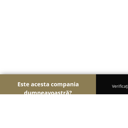
Este acesta compania
Verifica
dumneavoastră?
Şoimii Animalelor
Cabinete Veterinare, Farmacii 