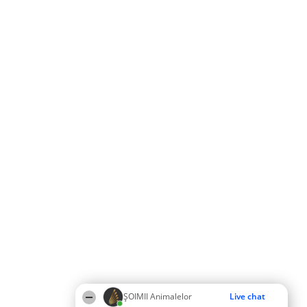
ŞOIMII Animalelor
Live chat