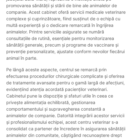
promovarea sănătății și stării de bine ale animalelor de
companie. Acest cabinet oferă servicii medicale veterinare
complexe și cuprinzătoare, fiind susținut de o echipă cu
multă experiență și o dedicare remarcată în îngrijirea
animalelor. Printre serviciile asigurate se numără
consultațiile de rutină, esențiale pentru monitorizarea
sănătății generale, precum și programe de vaccinare și
prevenție personalizate, ajustate conform nevoilor fiecărui
animal în parte.
Pe lângă aceste aspecte, centrul se remarcă prin
efectuarea procedurilor chirurgicale complicate și oferirea
de tratamente avansate pentru o gamă largă de afecțiuni,
evidențiind atenția acordată pacienților veterinari.
Cabinetul pune la dispoziție și sfaturi utile în ceea ce
privește alimentația echilibrată, gestionarea
comportamentului și supravegherea constantă a
animalelor de companie. Datorită integrării acestor servicii
și profesionalismului echipei, acest centru veterinar s-a
consolidat ca partener de încredere în asigurarea sănătății
animalelor din comunitate, câștigând recunoaștere drept