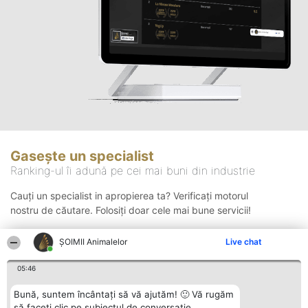
Gasește un specialist
Ranking-ul îi adună pe cei mai buni din industrie
Cauți un specialist in apropierea ta? Verificați motorul
nostru de căutare. Folosiți doar cele mai bune servicii!
ŞOIMII Animalelor
Live chat
Căutare
05:46
Bună, suntem încântați să vă ajutăm! 🙂 Vă rugăm
să faceți clic pe subiectul de conversație