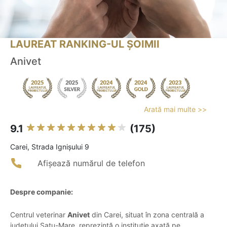
LAUREAT RANKING-UL ȘOIMII
Anivet
Arată mai multe >>
9.1
(175)
Carei, Strada Ignişului 9
Afișează numărul de telefon
Despre companie:
Centrul veterinar
Anivet
din Carei, situat în zona centrală a
județului Satu-Mare, reprezintă o instituție axată pe