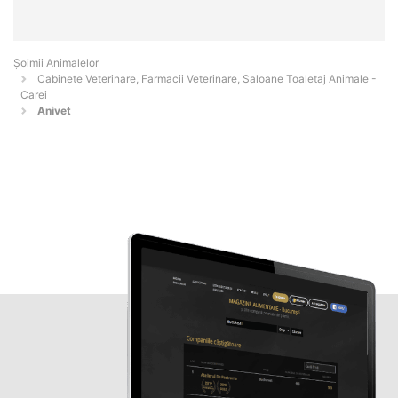
Şoimii Animalelor
Cabinete Veterinare, Farmacii Veterinare, Saloane Toaletaj Animale -
Carei
Anivet