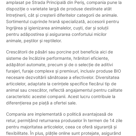
amplasat pe Strada Principală din Periș, compania pune la
dispoziție o varietate largă de produse destinate atât
întreținerii, cât și creșterii diferitelor categorii de animale.
Sortimentul cuprinde hrană specializată, accesorii pentru
îngrijirea și igienizarea animalelor, cuști, dar și soluții
pentru adăpostirea și asigurarea confortului micilor
animale, peștilor și reptilelor.
Crescătorii de păsări sau porcine pot beneficia aici de
sisteme de încălzire performante, hrănitori eficiente,
adăpători automate, precum și de o selecție de aditivi
furajeri, furaje complexe și premixuri, inclusiv produse BIO
necesare dezvoltării sănătoase a efectivelor. Diversitatea
articolelor, adaptate la cerințele specifice fiecărui tip de
animal sau crescător, reflectă angajamentul pentru calitate
caracteristic acestei companii. Acest lucru contribuie la
diferențierea pe piață a ofertei sale.
Compania are implementată o politică avantajoasă de
retur, permițând returnarea produselor în termen de 14 zile
pentru majoritatea articolelor, ceea ce oferă siguranță și
flexibilitate. În plus, plățile online sunt protejate, asigurând