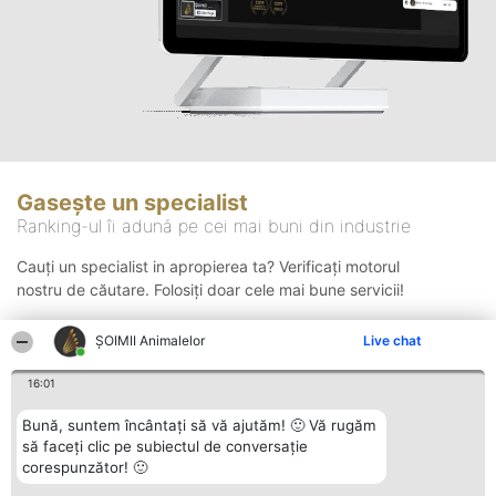
Gasește un specialist
Ranking-ul îi adună pe cei mai buni din industrie
Cauți un specialist in apropierea ta? Verificați motorul
nostru de căutare. Folosiți doar cele mai bune servicii!
ŞOIMII Animalelor
Live chat
Căutare
16:01
Bună, suntem încântați să vă ajutăm! 🙂 Vă rugăm
să faceți clic pe subiectul de conversație
corespunzător! 🙂