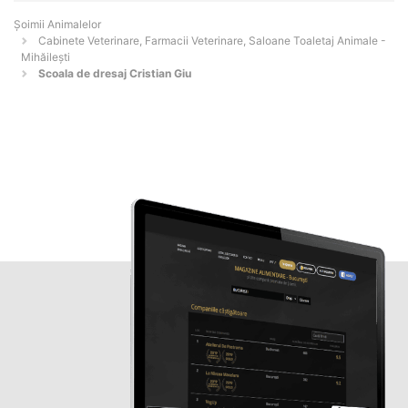
Şoimii Animalelor
Cabinete Veterinare, Farmacii Veterinare, Saloane Toaletaj Animale -
Mihăileşti
Scoala de dresaj Cristian Giu