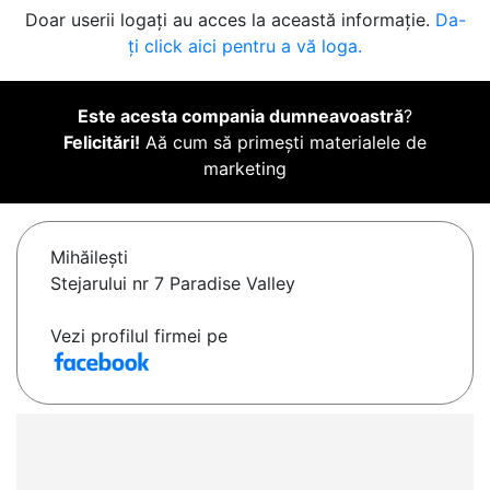
Doar userii logați au acces la această informație.
Da-
ți click aici pentru a vă loga.
Este acesta compania dumneavoastră
?
Felicitări!
Aă cum să primești materialele de
marketing
Mihăileşti
Stejarului nr 7 Paradise Valley
Vezi profilul firmei pe