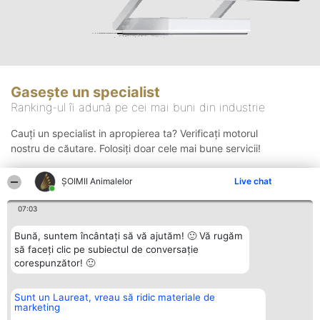
Gasește un specialist
Ranking-ul îi adună pe cei mai buni din industrie
Cauți un specialist in apropierea ta? Verificați motorul
nostru de căutare. Folosiți doar cele mai bune servicii!
ŞOIMII Animalelor
Live chat
Căutare
07:03
Bună, suntem încântați să vă ajutăm! 🙂 Vă rugăm
să faceți clic pe subiectul de conversație
corespunzător! 🙂
Sunt un Laureat, vreau să ridic materiale de
Organizator Ranking
Plebiscyt
Contact
marketing
BRIGHT SOLUTIONS BR SRL
Câștigătorii
Contact
Aleea Timisul De Sus 2 Bl. A30
Lista Tuturor