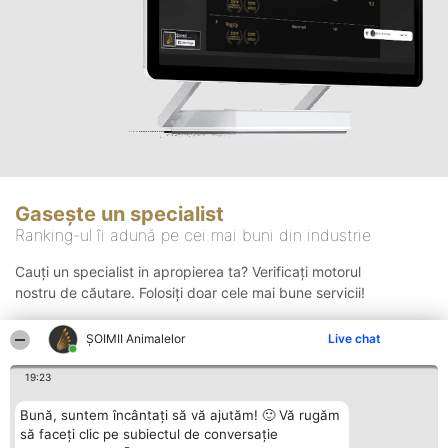
Gasește un specialist
Ranking-ul îi adună pe cei mai buni din industrie
Cauți un specialist in apropierea ta? Verificați motorul
nostru de căutare. Folosiți doar cele mai bune servicii!
ŞOIMII Animalelor
Live chat
Căutare
19:23
Bună, suntem încântați să vă ajutăm! 🙂 Vă rugăm
să faceți clic pe subiectul de conversație