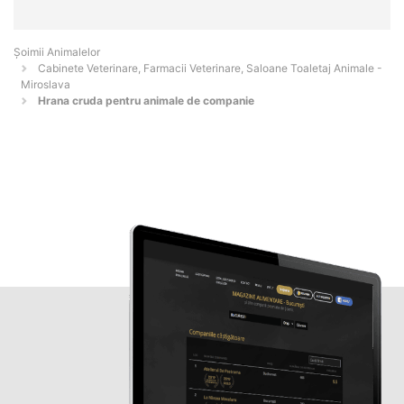
Şoimii Animalelor
Cabinete Veterinare, Farmacii Veterinare, Saloane Toaletaj Animale -
Miroslava
Hrana cruda pentru animale de companie