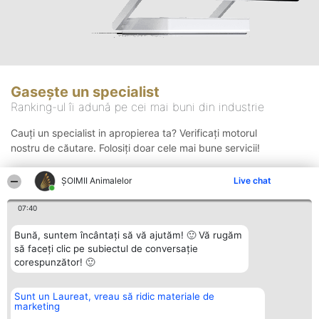
Gasește un specialist
Ranking-ul îi adună pe cei mai buni din industrie
Cauți un specialist in apropierea ta? Verificați motorul
nostru de căutare. Folosiți doar cele mai bune servicii!
ŞOIMII Animalelor
Live chat
Căutare
07:40
Bună, suntem încântați să vă ajutăm! 🙂 Vă rugăm
să faceți clic pe subiectul de conversație
corespunzător! 🙂
Sunt un Laureat, vreau să ridic materiale de
Organizator Ranking
Plebiscyt
Contact
marketing
BRIGHT SOLUTIONS BR SRL
Câștigătorii
Contact
Aleea Timisul De Sus 2 Bl. A30
Lista Tuturor