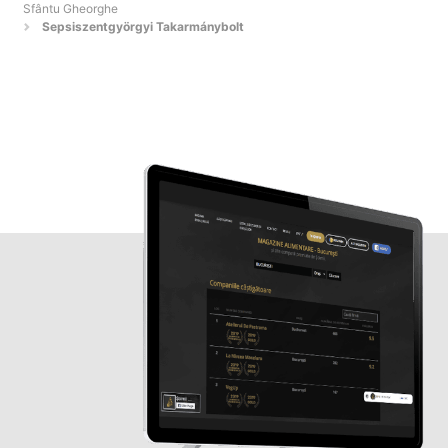
Sfântu Gheorghe
Sepsiszentgyörgyi Takarmánybolt